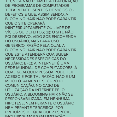
TÉCNICA NÃO PERMITE A ELABORAÇÃO
DE PROGRAMAS DE COMPUTADOR
TOTALMENTE ISENTOS DE VÍCIOS OU
DEFEITOS E QUE, ASSIM SENDO, A
BLOOMING HAIR NÃO PODE GARANTIR
QUE O SITE OPERARÁ
ININTERRUPTAMENTE OU LIVRE DE
VÍCIOS OU DEFEITOS; (B): O SITE NÃO
FOI DESENVOLVIDO SOB ENCOMENDA
DO USUÁRIO, MAS PARA USO
GENÉRICO, RAZÃO PELA QUAL A
BLOOMING HAIR NÃO PODE GARANTIR
QUE ESTE ATENDERÁ QUAISQUER
NECESSIDADES ESPECÍFICAS DO
USUÁRIO; E (C): A INTERNET É UMA
REDE MUNDIAL DE COMPUTADORES, À
QUAL QUALQUER PESSOA PODE TER
ACESSO E POR TAL RAZÃO, NÃO É UM
MEIO TOTALMENTE SEGURO DE
COMUNICAÇÃO. NO CASO DE
UTILIZAÇÃO DA INTERNET PELO
USUÁRIO, A BLOOMING HAIR NÃO SE
RESPONSABILIZARÁ, EM NENHUMA
HIPÓTESE, NEM PERANTE O USUÁRIO
NEM PERANTE TERCEIROS, POR
PREJUÍZOS DE QUALQUER ESPÉCIE,
INCLUSIVE, MAS SEM LIMITAÇÃO,