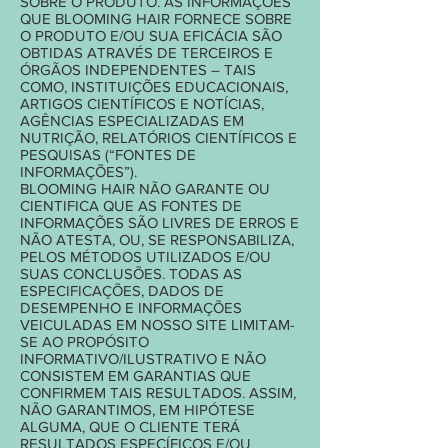
SOBRE O PRODUTO. AS INFORMAÇÕES
QUE BLOOMING HAIR FORNECE SOBRE
O PRODUTO E/OU SUA EFICÁCIA SÃO
OBTIDAS ATRAVÉS DE TERCEIROS E
ÓRGÃOS INDEPENDENTES – TAIS
COMO, INSTITUIÇÕES EDUCACIONAIS,
ARTIGOS CIENTÍFICOS E NOTÍCIAS,
AGÊNCIAS ESPECIALIZADAS EM
NUTRIÇÃO, RELATÓRIOS CIENTÍFICOS E
PESQUISAS (“FONTES DE
INFORMAÇÕES”).
BLOOMING HAIR NÃO GARANTE OU
CIENTIFICA QUE AS FONTES DE
INFORMAÇÕES SÃO LIVRES DE ERROS E
NÃO ATESTA, OU, SE RESPONSABILIZA,
PELOS MÉTODOS UTILIZADOS E/OU
SUAS CONCLUSÕES. TODAS AS
ESPECIFICAÇÕES, DADOS DE
DESEMPENHO E INFORMAÇÕES
VEICULADAS EM NOSSO SITE LIMITAM-
SE AO PROPÓSITO
INFORMATIVO/ILUSTRATIVO E NÃO
CONSISTEM EM GARANTIAS QUE
CONFIRMEM TAIS RESULTADOS. ASSIM,
NÃO GARANTIMOS, EM HIPÓTESE
ALGUMA, QUE O CLIENTE TERÁ
RESULTADOS ESPECÍFICOS E/OU