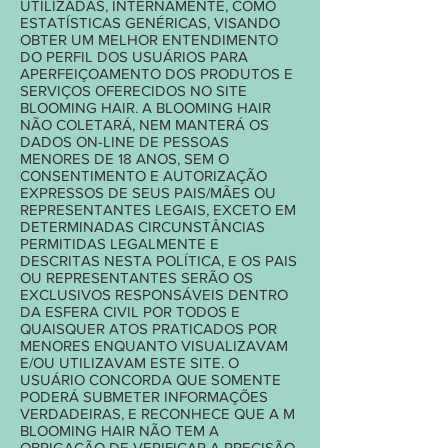
UTILIZADAS, INTERNAMENTE, COMO
ESTATÍSTICAS GENÉRICAS, VISANDO
OBTER UM MELHOR ENTENDIMENTO
DO PERFIL DOS USUÁRIOS PARA
APERFEIÇOAMENTO DOS PRODUTOS E
SERVIÇOS OFERECIDOS NO SITE
BLOOMING HAIR. A BLOOMING HAIR
NÃO COLETARÁ, NEM MANTERÁ OS
DADOS ON-LINE DE PESSOAS
MENORES DE 18 ANOS, SEM O
CONSENTIMENTO E AUTORIZAÇÃO
EXPRESSOS DE SEUS PAIS/MÃES OU
REPRESENTANTES LEGAIS, EXCETO EM
DETERMINADAS CIRCUNSTÂNCIAS
PERMITIDAS LEGALMENTE E
DESCRITAS NESTA POLÍTICA, E OS PAIS
OU REPRESENTANTES SERÃO OS
EXCLUSIVOS RESPONSÁVEIS DENTRO
DA ESFERA CIVIL POR TODOS E
QUAISQUER ATOS PRATICADOS POR
MENORES ENQUANTO VISUALIZAVAM
E/OU UTILIZAVAM ESTE SITE. O
USUÁRIO CONCORDA QUE SOMENTE
PODERÁ SUBMETER INFORMAÇÕES
VERDADEIRAS, E RECONHECE QUE A M
BLOOMING HAIR NÃO TEM A
OBRIGAÇÃO DE VERIFICAR A PRECISÃO